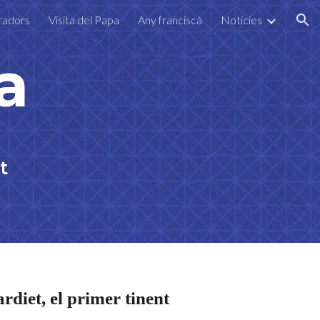
radors
Visita del Papa
Any franciscà
Notícies
ion
a
t
diet, el primer tinent